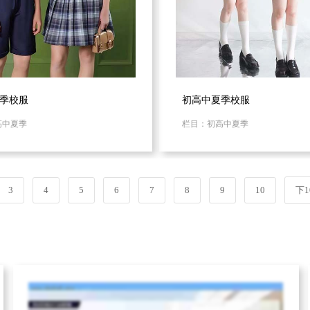
季校服
初高中夏季校服
高中夏季
栏目：初高中夏季
3
4
5
6
7
8
9
10
下1