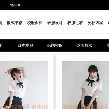
选择区域
例
款式书籍
校服面料
班服设计
校服毛衣
竞标方案
列
日本校服
韩国校服
欧美校服