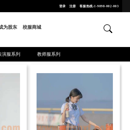
登录
注册
客服热线:1-9898-002-003
成为股东
校服商城
表演服系列
教师服系列