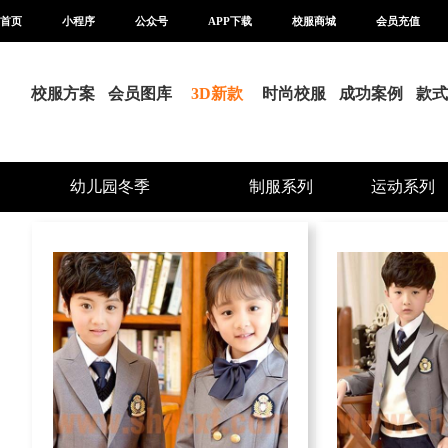
首页
小程序
公众号
APP下载
校服商城
会员充值
校服方案
会员图库
3D新款
时尚校服
成功案例
款式
幼儿园冬季
制服系列
运动系列